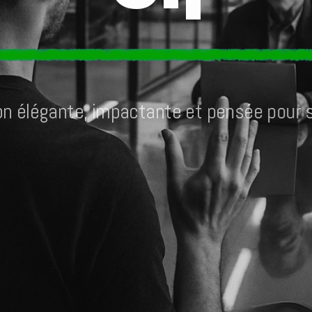
o
n
é
l
é
g
a
n
t
e
,
i
m
p
a
c
t
a
n
t
e
e
t
p
e
n
s
é
e
p
o
u
r