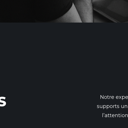
S
Notre exper
supports un
l’attentio