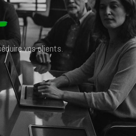
s
é
d
u
i
r
e
v
o
s
c
l
i
e
n
t
s
.