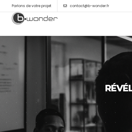
Parlons de votre projet
contact@b-wonder.fr
RÉVÉL
S
i