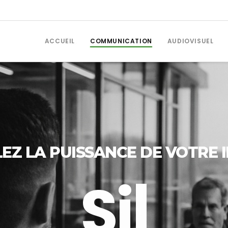
ACCUEIL
COMMUNICATION
AUDIOVISUEL
EZ LA PUISSANCE DE VOTRE 
g
n
a
l
é
t
i
q