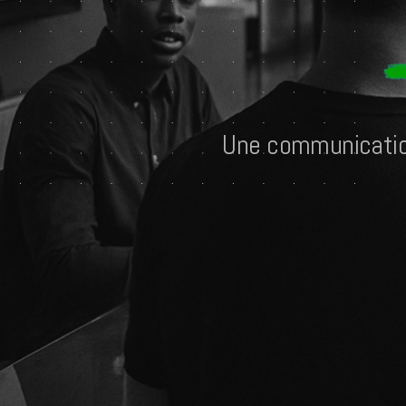
U
n
e
c
o
m
m
u
n
i
c
a
t
i