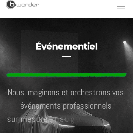
Événementiel
N
o
u
s
i
m
a
g
i
n
o
n
s
e
t
o
r
c
h
e
s
t
r
o
n
s
v
o
s
é
v
é
n
e
m
e
n
t
s
p
r
o
f
e
s
s
i
o
n
n
e
l
s
s
u
r
-
m
e
s
u
r
e
.
I
n
a
u
g
u
r
a
t
i
o
n
,
l
a
n
c
e
m
e
n
t
d
e
p
r
o
d
u
i
t
,
s
o
i
r
é
e
d
’
e