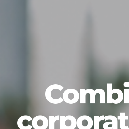
Combi
corporat