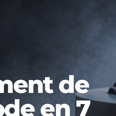
ment de
ode en 7