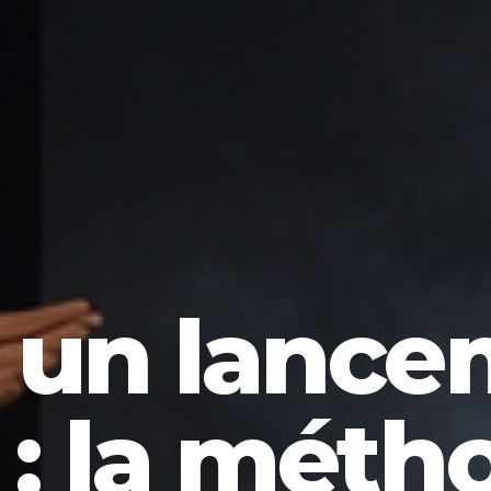
r un lance
 : la méth