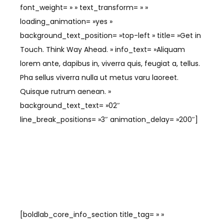
font_weight= » » text_transform= » »
loading_animation= »yes »
background_text_position= »top-left » title= »Get in
Touch. Think Way Ahead. » info_text= »Aliquam
lorem ante, dapibus in, viverra quis, feugiat a, tellus.
Pha sellus viverra nulla ut metus varu laoreet.
Quisque rutrum aenean. »
background_text_text= »02″
line_break_positions= »3″ animation_delay= »200″]
[boldlab_core_info_section title_tag= » »