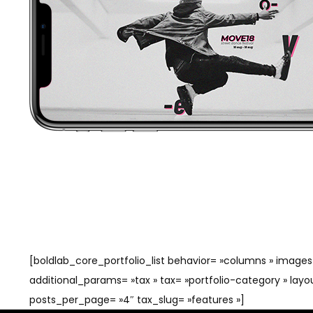
[boldlab_core_portfolio_list behavior= »columns » images
additional_params= »tax » tax= »portfolio-category » layo
posts_per_page= »4″ tax_slug= »features »]