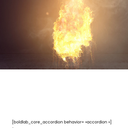
!
[boldlab_core_accordion behavior= »accordion »]