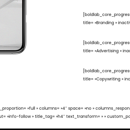
[boldlab_core_progress
title= »Branding » inact
[boldlab_core_progress
title= »Advertising » in
[boldlab_core_progress
title= »Copywriting » in
_proportion= »full » columns= »4″ space= »no » columns_respons
ut= »info-follow » title_tag= »h4″ text_transform= » » custom_pa