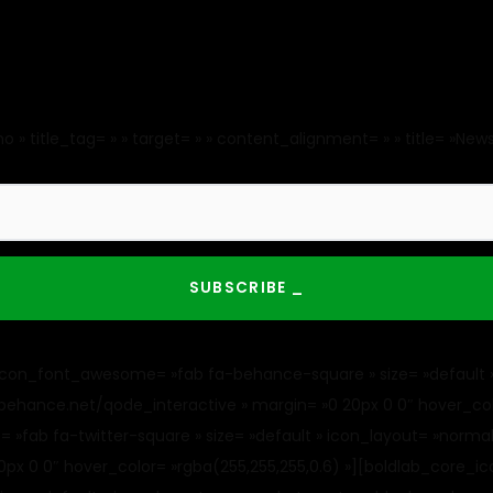
» title_tag= » » target= » » content_alignment= » » title= »Newsle
on_font_awesome= »fab fa-behance-square » size= »default » i
w.behance.net/qode_interactive » margin= »0 20px 0 0″ hover_col
 fa-twitter-square » size= »default » icon_layout= »normal » 
 20px 0 0″ hover_color= »rgba(255,255,255,0.6) »][boldlab_core