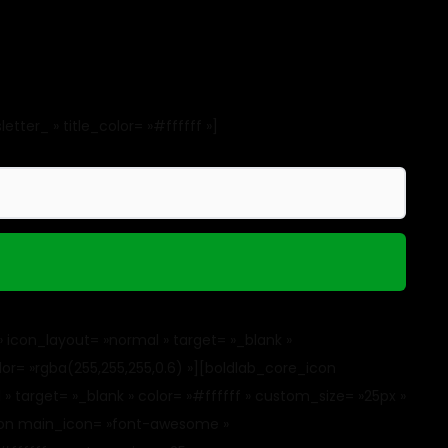
tter_ » title_color= »#ffffff »]
con_layout= »normal » target= »_blank »
or= »rgba(255,255,255,0.6) »][boldlab_core_icon
target= »_blank » color= »#ffffff » custom_size= »25px »
_icon main_icon= »font-awesome »