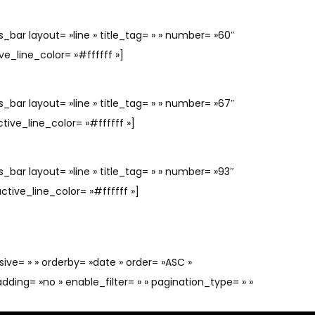
_bar layout= »line » title_tag= » » number= »60″
ive_line_color= »#ffffff »]
_bar layout= »line » title_tag= » » number= »67″
active_line_color= »#ffffff »]
_bar layout= »line » title_tag= » » number= »93″
active_line_color= »#ffffff »]
ive= » » orderby= »date » order= »ASC »
dding= »no » enable_filter= » » pagination_type= » »