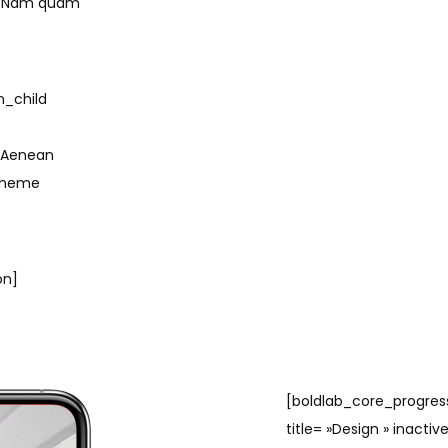
m. Nam quam
n_child
. Aenean
 Theme
on]
[boldlab_core_progress
title= »Design » inactiv