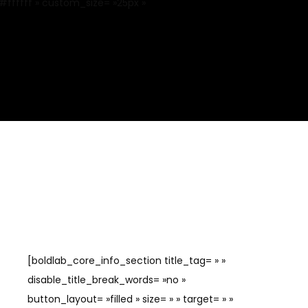
#ffffff » custom_size= »25px »
[boldlab_core_info_section title_tag= » »
disable_title_break_words= »no »
button_layout= »filled » size= » » target= » »