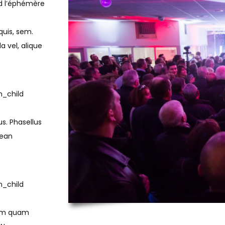
nd l’éphémère
quis, sem.
a vel, alique
n_child
us. Phasellus
nean
n_child
sem quam