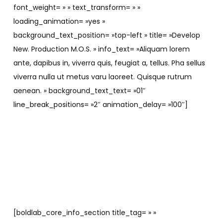
font_weight= » » text_transform= » »
loading_animation= »yes »
background_text_position= »top-left » title= »Develop
New. Production M.O.S. » info_text= »Aliquam lorem
ante, dapibus in, viverra quis, feugiat a, tellus. Pha sellus
viverra nulla ut metus varu laoreet. Quisque rutrum
aenean. » background_text_text= »01″
line_break_positions= »2″ animation_delay= »100″]
[boldlab_core_info_section title_tag= » »