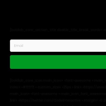
[boldlab_core_section_title disable_title_break_words= »no 
[boldlab_core_icon main_icon= »font-awesome » main_ic
color= »#ffffff » custom_size= »25px » link= »https://ww
main_icon= »font-awesome » main_icon_font_awesome= »fab
link= »https://twitter.com/QodeInteractive » margin= »0