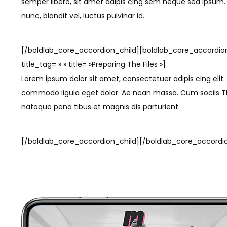
semper libero, sit amet adipis cing sem neque sed ipsu
nunc, blandit vel, luctus pulvinar id.
[/boldlab_core_accordion_child][boldlab_core_accordio
title_tag= » » title= »Preparing The Files »]
Lorem ipsum dolor sit amet, consectetuer adipis cing elit
commodo ligula eget dolor. Ae nean massa. Cum sociis
natoque pena tibus et magnis dis parturient.
[/boldlab_core_accordion_child][/boldlab_core_accordi