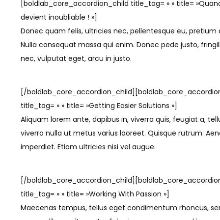
[boldlab_core_accordion_child title_tag= » » title= »Qua
devient inoubliable ! »]
Donec quam felis, ultricies nec, pellentesque eu, pretium 
Nulla consequat massa qui enim. Donec pede justo, fringill
nec, vulputat eget, arcu in justo.
[/boldlab_core_accordion_child][boldlab_core_accordio
title_tag= » » title= »Getting Easier Solutions »]
Aliquam lorem ante, dapibus in, viverra quis, feugiat a, tell
viverra nulla ut metus varius laoreet. Quisque rutrum. Ae
imperdiet. Etiam ultricies nisi vel augue.
[/boldlab_core_accordion_child][boldlab_core_accordio
title_tag= » » title= »Working With Passion »]
Maecenas tempus, tellus eget condimentum rhoncus, 