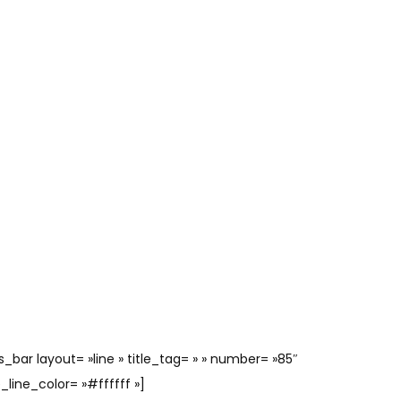
_bar layout= »line » title_tag= » » number= »85″
e_line_color= »#ffffff »]