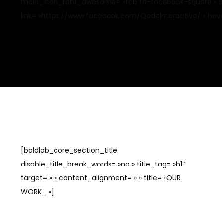
main_icon_font_awesome= »fab fa-facebook-square » size=
link= »https://www.facebook.com/QodeInteractive/ » hover
[boldlab_core_section_title
disable_title_break_words= »no » title_tag= »h1″
target= » » content_alignment= » » title= »OUR
WORK_ »]