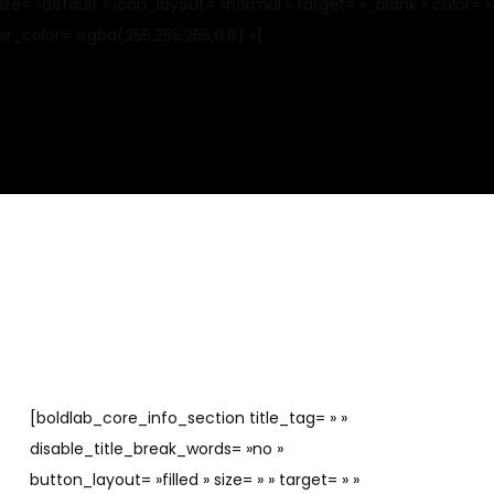
 »default » icon_layout= »normal » target= »_blank » color= »
_color= »rgba(255,255,255,0.6) »]
[boldlab_core_info_section title_tag= » »
disable_title_break_words= »no »
button_layout= »filled » size= » » target= » »