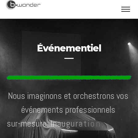
Événementiel
N
o
u
s
i
m
a
g
i
n
o
n
s
e
t
o
r
c
h
e
s
t
r
o
n
s
v
o
s
é
v
é
n
e
m
e
n
t
s
p
r
o
f
e
s
s
i
o
n
n
e
l
s
s
u
r
-
m
e
s
u
r
e
.
I
n
a
u
g
u
r
a
t
i
o
n
,
l
a
n
c
e
m
e
n
t
d
e
p
r
o
d
u
i
t
,
s
o
i
r
é
e
d
’
e
n
t
r
e
p
r
i
s
e
o
u