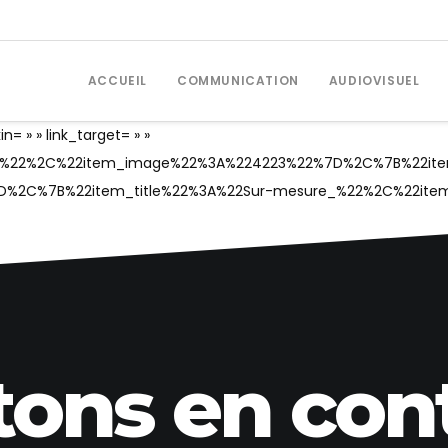
ACCUEIL
COMMUNICATION
AUDIOVISUEL
n= » » link_target= » »
ts_%22%2C%22item_image%22%3A%224223%22%7D%2C%7B%22it
D%2C%7B%22item_title%22%3A%22Sur-mesure_%22%2C%22ite
tons en cont