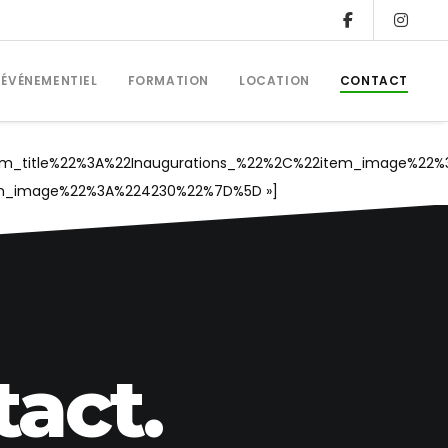
ÉVÉNEMENTIEL
FORMATION
LOCATION
CONTACT
em_title%22%3A%22Inaugurations_%22%2C%22item_image%2
m_image%22%3A%224230%22%7D%5D »]
act.