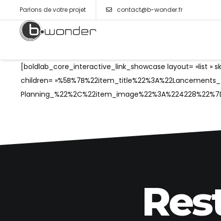
Parlons de votre projet
contact@b-wonder.fr
[boldlab_core_interactive_link_showcase layout= »list » ski
children= »%5B%7B%22item_title%22%3A%22Lancemen
Planning_%22%2C%22item_image%22%3A%224228%22%7
Res