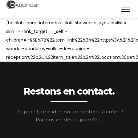
[boldlab_core_interactive_link_showcase layout= »list »
skin= » » link_target= »_self »
children= »%5B%7B%22item_link%22%3A%22https%3A%2F%2
wonder-academy-salles-de-reunion-
reception%22%2C%22item_title%22%3A%22Location%20de
Restons en contact.
Un projet, une idée ou un contenu à créer ?
Parlons-en dès aujourd’hui.