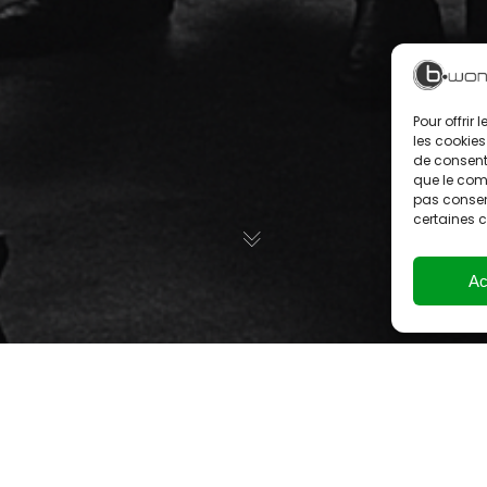
Pour offrir
les cookies
de consenti
que le comp
pas consent
certaines c
Ac