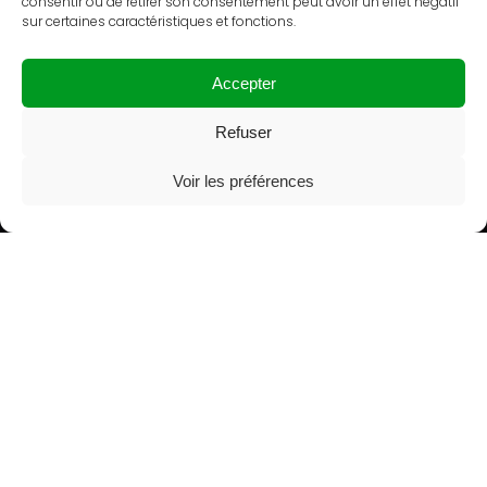
consentir ou de retirer son consentement peut avoir un effet négatif
sur certaines caractéristiques et fonctions.
Accepter
Refuser
Voir les préférences
Accueil
›
Blog
›
Réussir un lancement de produit
COMMUNICATION · STRATÉGIE